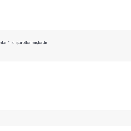
anlar
*
ile işaretlenmişlerdir