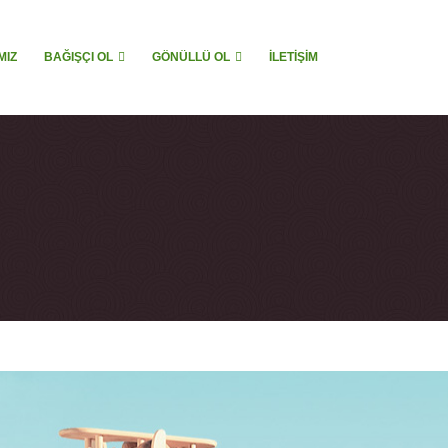
MIZ
BAĞIŞÇI OL
GÖNÜLLÜ OL
İLETIŞIM